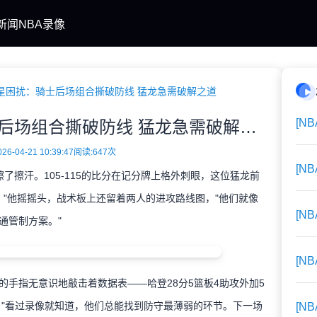
新闻
NBA录像
星困扰：骑士后场组合撕破防线 猛龙急需破解之道
[N
巴雷特谈双星困扰：骑士后场组合撕破防线 猛龙急需破解之道
6-04-21 10:39:47
阅读:
647次
[N
擦汗。105-115的比分在记分牌上格外刺眼，这位猛龙前
？"他摇摇头，战术板上还留着两人的进攻路线图，"他们就像
[N
通管制方案。"
[N
指无意识地敲击着数据表——哈登28分5篮板4助攻外加5
。"看过录像就知道，他们总能找到防守最薄弱的环节。下一场
[N