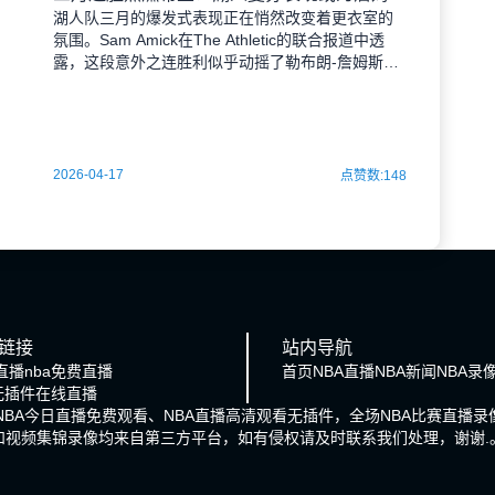
湖人队三月的爆发式表现正在悄然改变着更衣室的
氛围。Sam Amick在The Athletic的联合报道中透
露，这段意外之连胜利似乎动摇了勒布朗-詹姆斯对
未来去向的考量。 球场上不断响起
2026-04-17
点赞数:148
链接
站内导航
直播
nba免费直播
首页
NBA直播
NBA新闻
NBA录
a无插件在线直播
、NBA今日直播免费观看、NBA直播高清观看无插件，全场NBA比赛直
和视频集锦录像均来自第三方平台，如有侵权请及时联系我们处理，谢谢.