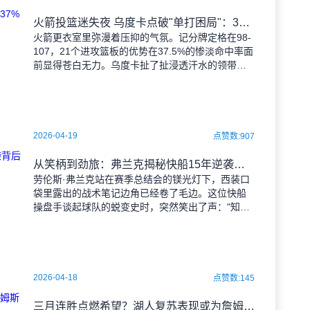
火箭投篮迷失夜 乌度卡点破"单打困局"：37%命中率怎赢湖人？
火箭更衣室里弥漫着压抑的气氛。记分牌定格在98-
107，21个进攻篮板的优势在37.5%的惨淡命中率面
前显得苍白无力。乌度卡扯了扯浸透汗水的领带，
数据单上刺眼的三分球33%对52.5%对比，让他太
2026-04-19
点赞数:907
从笑柄到劲旅：弗兰克揭秘快船15年逆袭背后的球队哲学
劳伦斯·弗兰克站在赛季总结会的镁光灯下，西装口
袋里露出的战术笔记边角已经卷了毛边。这位快船
操盘手谈起球队的蜕变史时，突然笑出了声："知道
吗？现在年轻人大概很难想象，这支球队的球衣曾
经是NBA更衣室
2026-04-18
点赞数:145
三月连胜点燃希望？湖人复苏表现或为詹姆斯续约添筹码