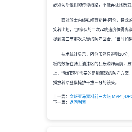
必须切断他们的传球线路，不能再让比赛变
面对骑士内线铁闸贾勒特·阿伦，猛龙的篮
笑着比划，"那家伙的二次起跳速度快得离
提到第三节那次关键的防守回合："当时如
技术统计显示，阿伦虽然只得到10分，但
板的数据在骑士油漆区的狂轰滥炸面前，显得
上，"我们现在需要的是能赢球的防守方案
播放着哈登借掩护干拔三分的镜头。
上一篇：
文班亚马双料前三大热 MVP与D
下一篇：
返回列表