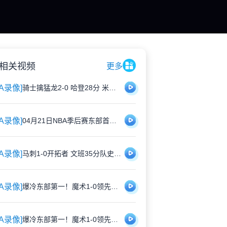
相关视频
更多
BA录像]
骑士擒猛龙2-0 哈登28分 米切尔30+7 莫布里13中11 莺歌15中3
BA录像]
04月21日NBA季后赛东部首轮G2 猛龙 - 骑士 全场录像
BA录像]
马刺1-0开拓者 文班35分队史纪录 杨瀚森登场 阿夫迪亚30+10
BA录像]
爆冷东部第一！魔术1-0领先活塞！班凯罗23+9 CC空砍39分
BA录像]
爆冷东部第一！魔术1-0领先活塞！班凯罗23+9 CC空砍39分