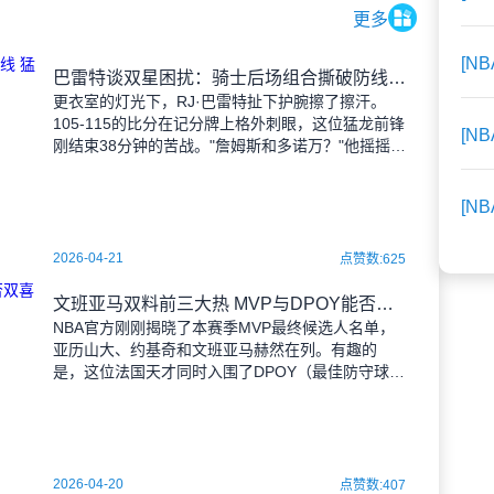
更多
[N
巴雷特谈双星困扰：骑士后场组合撕破防线 猛龙急需破解之道
更衣室的灯光下，RJ·巴雷特扯下护腕擦了擦汗。
105-115的比分在记分牌上格外刺眼，这位猛龙前锋
[N
刚结束38分钟的苦战。"詹姆斯和多诺万？"他摇摇
头，战术板上还留着两人的进攻路线图，"他们就像
两台
[N
2026-04-21
点赞数:625
文班亚马双料前三大热 MVP与DPOY能否双喜临门？
NBA官方刚刚揭晓了本赛季MVP最终候选人名单，
亚历山大、约基奇和文班亚马赫然在列。有趣的
是，这位法国天才同时入围了DPOY（最佳防守球
员）的最终三人候选名单，与切特·霍姆格伦、奥萨
尔·汤普森共同
2026-04-20
点赞数:407