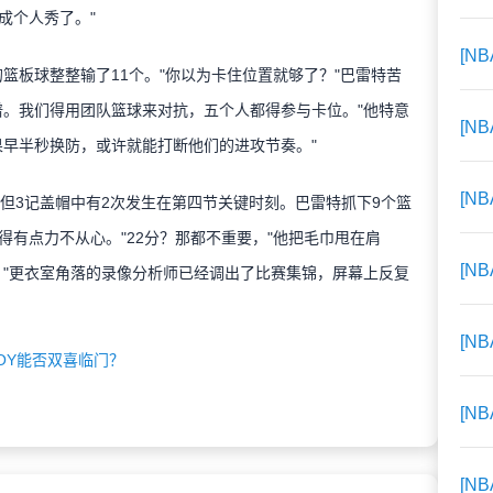
成个人秀了。"
[N
板球整整输了11个。"你以为卡住位置就够了？"巴雷特苦
谱。我们得用团队篮球来对抗，五个人都得参与卡位。"他特意
[N
果早半秒换防，或许就能打断他们的进攻节奏。"
[N
3记盖帽中有2次发生在第四节关键时刻。巴雷特抓下9个篮
有点力不从心。"22分？那都不重要，"他把毛巾甩在肩
[N
。"更衣室角落的录像分析师已经调出了比赛集锦，屏幕上反复
[N
POY能否双喜临门？
[N
[N