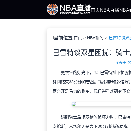
首页
NBA直播
NBA
当前位置:
首页
NBA新闻
巴雷特谈双
发表于: 202
更衣室的灯光下，RJ·巴雷特扯下护腕擦了
锋刚结束38分钟的苦战。"詹姆斯和多诺万
两台开足马力的跑车，我们得重新研究下交
谈到骑士后场双枪的破坏力时，巴雷特的手
次抢断，米切尔更是轰下30分7篮板5助攻