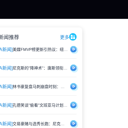
新闻推荐
更多
BA新闻]
美媒FMVP榜更新引热议：纽约双星领跑，马刺新秀暗藏惊喜
BA新闻]
尼克斯的"降神术"：唐斯领衔的团队如何让文班亚马走下神坛
BA新闻]
林书豪复盘马刺崩盘时刻：年轻付出的学费与混乱的30秒
BA新闻]
孔德笑谈"偷看"文班亚马计划：国家队任务当前，先给马刺送祝福
BA新闻]
交易豪赌与选秀长跑：尼克斯马刺的建队哲学巅峰对决