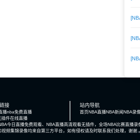
[N
[N
[N
链接
站内导航
直播
nba免费直播
首页
NBA直播
NBA新闻
NBA录
a无插件在线直播
、NBA今日直播免费观看、NBA直播高清观看无插件，全场NBA比赛直
和视频集锦录像均来自第三方平台，如有侵权请及时联系我们处理，谢谢.