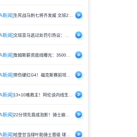
BA新闻]
生死战马刺七将齐发威 文班22分率队力克雷霆晋级总决赛
BA新闻]
文班亚马逃过处罚引热议：季后赛特权球员真的存在吗？
BA新闻]
詹姆斯薪资底线曝光：3500万起步，争冠与高薪如何兼得？
BA新闻]
带伤硬扛G4！福克斯赛前坦言：脚踝还没好利索，但上场没问题
BA新闻]
13+10难救主！阿伦谈内线生存法则：挡拆不是等来的，是抢来的
BA新闻]
22分领先竟成泡影！骑士崩盘之夜谁之过？哈登隐身阿特金森昏招频出
BA新闻]
哈登甘当绿叶助骑士晋级 球迷热议"躺赢"争议