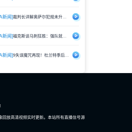
BA新闻]
裁判长详解奥萨尔犯规未升级：非蓄意挥击 但动作确实多余
BA新闻]
福克斯谈马刺狂胜：强队就该有这种摧枯拉朽的气势
BA新闻]
9失误魔咒再现！杜兰特季后赛尴尬纪录背后 那场31分惊天逆转你还记得吗
像
播录像回放高清视频实时更新。本站所有直播信号源
。